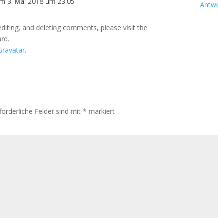
m 3. Mai 2018 um 23:05
Antw
diting, and deleting comments, please visit the
rd.
Gravatar
.
forderliche Felder sind mit
*
markiert