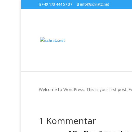
+49 173 444 57 37
info@schratz.net
Hello world!
von
schratznet
|
Mai 3, 2018
|
Uncategorized
|
Welcome to WordPress. This is your first post. Edit
1 Kommentar